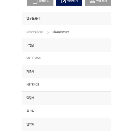
장비의뢰
예약하기
인쇄하기
연구실/분야
Machine Shop
Measurement
모델명
VK-X3050
제조사
KEYENCE
담당자
김진식
연락처