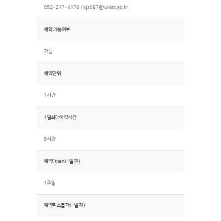
052-217-4170 /
kjs087@unist.ac.kr
예약 가능여부
가능
예약단위
1시간
1일최대예약시간
8시간
예약Open(~일 전)
1주일
예약취소불가(~일 전)