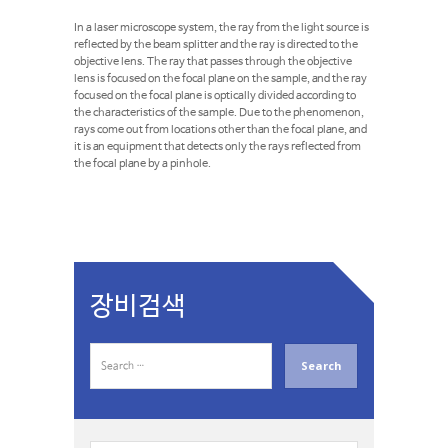
In a laser microscope system, the ray from the light source is
reflected by the beam splitter and the ray is directed to the
objective lens. The ray that passes through the objective
lens is focused on the focal plane on the sample, and the ray
focused on the focal plane is optically divided according to
the characteristics of the sample. Due to the phenomenon,
rays come out from locations other than the focal plane, and
it is an equipment that detects only the rays reflected from
the focal plane by a pinhole.
장비검색
S
e
a
r
c