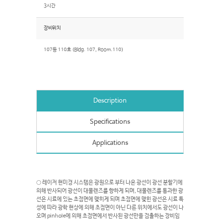
3시간
장비위치
107동 110호 (Bldg. 107, Room.110)
Description
Specifications
Applications
○ 레이저 현미경 시스템은 광원으로 부터 나온 광선이 광선 분할기에
의해 반사되어 광선이 대물렌즈를 향하게 되며, 대물렌즈를 통과한 광
선은 시료에 있는 초점면에 맺히게 되며 초점면에 맺힌 광선은 시료 특
성에 따라 광학 현상에 의해 초점면이 아닌 다른 위치에서도 광선이 나
오며 pinhole에 의해 초점면에서 반사된 광선만을 검출하는 장비임