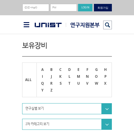
회원가입
보유장비
A
B
C
D
E
F
G
H
I
J
K
L
M
N
O
P
ALL
Q
R
S
T
U
V
W
X
Y
Z
연구실별 보기
2차 카테고리 보기