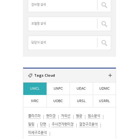
장
h
비
f
명
o
검
모
r
색
델
:
:
명
검
담
색
당
:
자
검
색
:
Tags Cloud
UMCL
UNFC
UEAC
UDMC
IVRC
UOBC
URSL
USRRL
플라즈마
현미경
자외선
형광
원소분석
밀링
단면
주사전자현미경
결정구조분석
미세구조분석