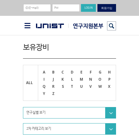
회원가입
보유장비
A
B
C
D
E
F
G
H
I
J
K
L
M
N
O
P
ALL
Q
R
S
T
U
V
W
X
Y
Z
연구실별 보기
2차 카테고리 보기