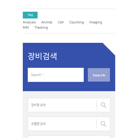
TAG
Analysis
Animal
Cell
Counting
Imaging
MM
Tracking
장비검색
S
e
a
r
c
장
h
비
f
명
o
검
모
r
색
델
:
:
명