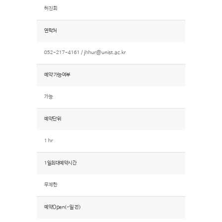
허진회
연락처
052-217-4161 /
jhhur@unist.ac.kr
예약 가능여부
가능
예약단위
1 hr
1일최대예약시간
무제한
예약Open(~일 전)