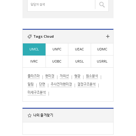
검
담
색
당
:
자
검
색
:
Tags Cloud
UMCL
UNFC
UEAC
UDMC
IVRC
UOBC
URSL
USRRL
플라즈마
현미경
자외선
형광
원소분석
밀링
단면
주사전자현미경
결정구조분석
미세구조분석
나의 즐겨찾기