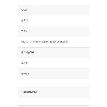
담당자
손희식
연락처
052-217-4068 /
redson7598@unist.ac.kr
예약 가능여부
불가능
예약단위
1일최대예약시간