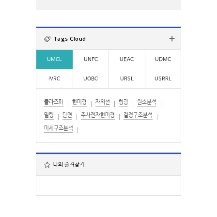
:
자
검
색
:
Tags Cloud
UMCL
UNFC
UEAC
UDMC
IVRC
UOBC
URSL
USRRL
플라즈마
현미경
자외선
형광
원소분석
밀링
단면
주사전자현미경
결정구조분석
미세구조분석
나의 즐겨찾기