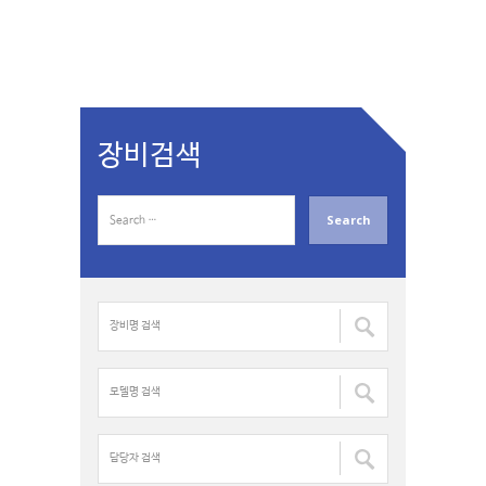
장비검색
S
e
a
r
c
장
h
비
f
명
o
검
모
r
색
델
:
:
명
검
담
색
당