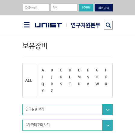
회원가입
보유장비
A
B
C
D
E
F
G
H
I
J
K
L
M
N
O
P
ALL
Q
R
S
T
U
V
W
X
Y
Z
연구실별 보기
2차 카테고리 보기