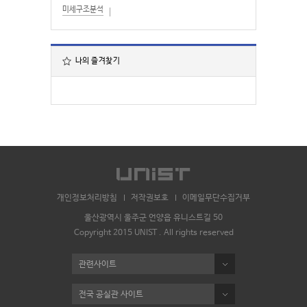
미세구조분석
나의 즐겨찾기
개인정보처리방침
저작권보호
이메일무단수집거부
울산광역시 울주군 언양읍 유니스트길 50
Copyright 2015 UNIST . All rights reserved
관련사이트
전국 공실관 사이트