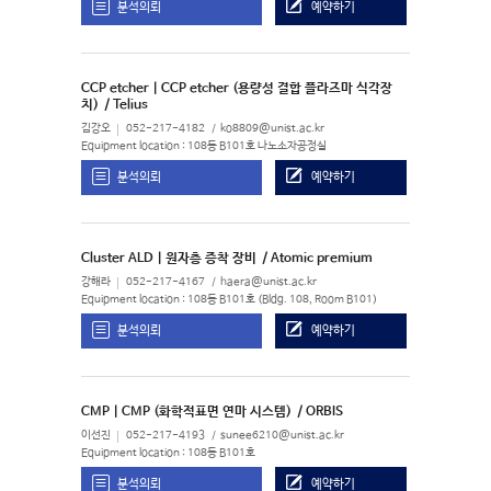
분석의뢰
예약하기
CCP etcher | CCP etcher (용량성 결합 플라즈마 식각장
치)
/ Telius
김강오
052-217-4182
ko8809@unist.ac.kr
Equipment location : 108동 B101호 나노소자공정실
분석의뢰
예약하기
Cluster ALD | 원자층 증착 장비
/ Atomic premium
강해라
052-217-4167
haera@unist.ac.kr
Equipment location : 108동 B101호 (Bldg. 108, Room B101)
분석의뢰
예약하기
CMP | CMP (화학적표면 연마 시스템)
/ ORBIS
이선진
052-217-4193
sunee6210@unist.ac.kr
Equipment location : 108동 B101호
분석의뢰
예약하기