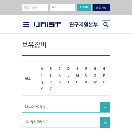
회원가입
보유장비
A
B
C
D
E
F
G
H
I
J
K
L
M
N
O
P
ALL
Q
R
S
T
U
V
W
X
Y
Z
나노소자공정실
2차 카테고리 보기