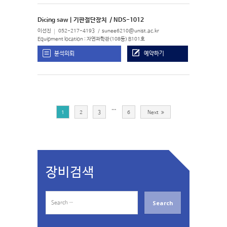
Dicing saw | 기판절단장치
/ NDS-1012
이선진
052-217-4193
sunee6210@unist.ac.kr
Equipment location : 자연과학관(108동) B101호
분석의뢰
예약하기
…
1
2
3
6
Next
장비검색
S
e
a
r