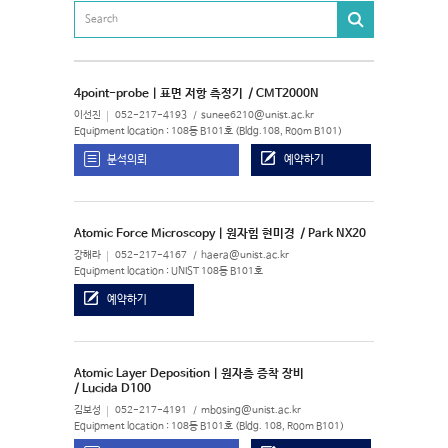
4point-probe | 표면 저항 측정기
/ CMT2000N
이선진
052-217-4193
sunee6210@unist.ac.kr
Equipment location : 108동 B101호 (Bldg.108, Room B101)
분석의뢰
예약하기
Atomic Force Microscopy | 원자힘 현미경
/ Park NX20
강해라
052-217-4167
haera@unist.ac.kr
Equipment location : UNIST 108동 B101호
예약하기
Atomic Layer Deposition | 원자층 증착 장비
/ Lucida D100
김보성
052-217-4191
mbosing@unist.ac.kr
Equipment location : 108동 B101호 (Bldg. 108, Room B101)