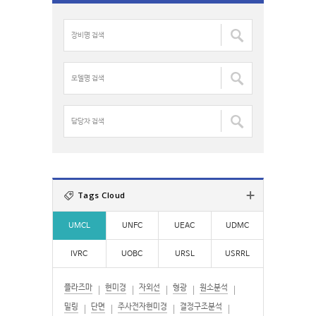
c
장
h
비
f
명
o
검
모
r
색
델
:
:
명
검
담
색
당
:
자
검
색
:
Tags Cloud
UMCL
UNFC
UEAC
UDMC
IVRC
UOBC
URSL
USRRL
플라즈마
현미경
자외선
형광
원소분석
밀링
단면
주사전자현미경
결정구조분석