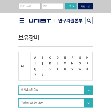
회원가입
보유장비
A
B
C
D
E
F
G
H
I
J
K
L
M
N
O
P
ALL
Q
R
S
T
U
V
W
X
Y
Z
생체효능검증실
Technical Service