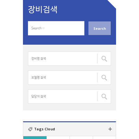
장비검색
S
e
a
r
c
장
h
비
f
명
o
검
모
r
색
델
:
:
명
검
담
색
당
:
자
검
색
:
Tags Cloud