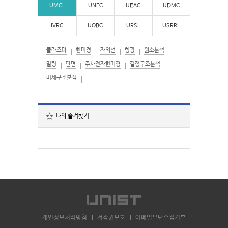
UMCL
UNFC
UEAC
UDMC
IVRC
UOBC
URSL
USRRL
플라즈마
현미경
자외선
형광
원소분석
밀링
단면
주사전자현미경
결정구조분석
미세구조분석
나의 즐겨찾기
개인정보처리방침
저작권보호
이메일무단수집거부