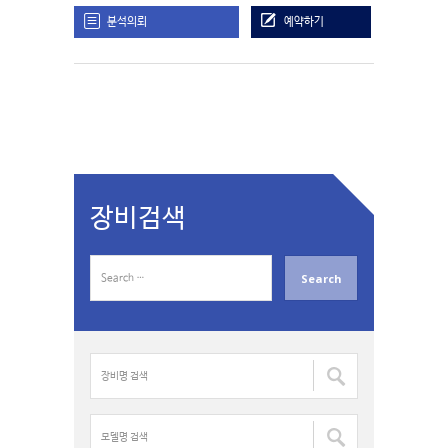
분석의뢰
예약하기
장비검색
S
e
a
r
c
장
h
비
f
명
o
검
모
r
색
델
: