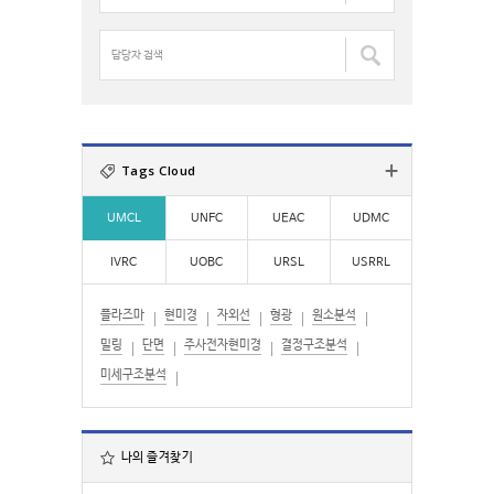
:
명
검
담
색
당
:
자
검
색
:
Tags Cloud
UMCL
UNFC
UEAC
UDMC
IVRC
UOBC
URSL
USRRL
플라즈마
현미경
자외선
형광
원소분석
밀링
단면
주사전자현미경
결정구조분석
미세구조분석
나의 즐겨찾기