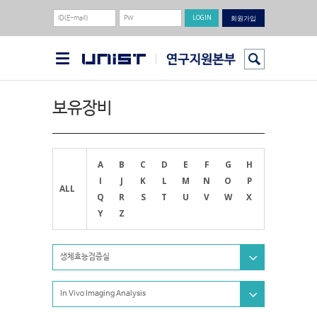
회원가입
보유장비
A
B
C
D
E
F
G
H
I
J
K
L
M
N
O
P
ALL
Q
R
S
T
U
V
W
X
Y
Z
생체효능검증실
In Vivo Imaging Analysis