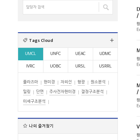
명
담
:
:
검
D
당
/
색
자
:
검
E
색
Tags Cloud
:
M
UMCL
UNFC
UEAC
UDMC
E
IVRC
UOBC
URSL
USRRL
플라즈마
현미경
자외선
형광
원소분석
M
/
밀링
단면
주사전자현미경
결정구조분석
미세구조분석
E
나의 즐겨찾기
V