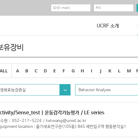
UCRF 소개
보유장비
ALL
A
B
C
D
E
F
G
H
I
J
K
L
M
생체효능검증실
Behavior Analysis
ctivity/Sense_test | 운동감각기능평가
/ LE series
황수현
052-217-5224
hshwang@unist.ac.kr
quipment location : 줄기세포연구관(105동) B45 재반입구역 행동분석실1