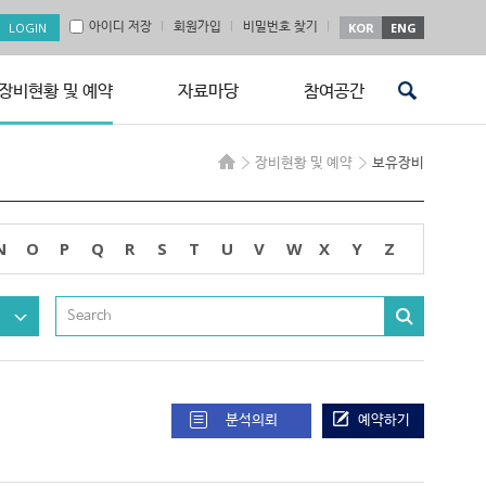
아이디 저장
회원가입
비밀번호 찾기
KOR
ENG
장비현황 및 예약
자료마당
참여공간
장비현황 및 예약
보유장비
N
O
P
Q
R
S
T
U
V
W
X
Y
Z
분석의뢰
예약하기