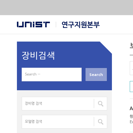
장비검색
S
e
a
r
장
c
비
h
A
명
f
모
검
E
o
델
색
r