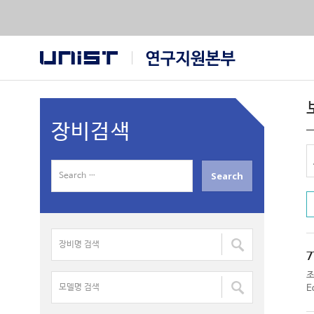
장비검색
S
e
a
r
장
c
비
h
7
명
f
모
검
E
o
델
색
r