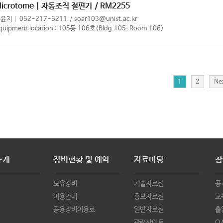
icrotome | 자동조직 절편기
/ RM2255
최윤지
052-217-5211
soar103@unist.ac.kr
quipment location : 105동 106호(Bldg.105, Room 106)
1
2
Ne
소개
장비현황 및 예약
자료마당
참
보유장비
기술자료실
공
이용안내
홍보자료실
교
공용장비이용료
일반자료실
출
관련사이트
Q