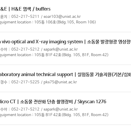
&E | H&E 염색
/ buffers
최윤지
052-217-5211
soar103@unist.ac.kr
quipment location : 105동 106호(Bldg.105, Room 106)
n vivo optical and X-ray imaging system | 소동물 발광형광 영상
박수아
052-217-5212
sapark@unist.ac.kr
quipment location : 105동 B1F 42호(Bldg. 105, B1F, Room 42)
aboratory animal technical support | 실험동물 기술지원(기본/심
박경수
052-217-5225
pks75@unist.ac.kr
icro CT | 소동물 전산화 단층 촬영장비
/ Skyscan 1276
박수아
052-217-5212
sapark@unist.ac.kr
quipment location : 105동 B1F 42호(Bldg. 105, B1F, Room 42)