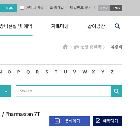
아이디 저장
회원가입
비밀번호 찾기
KOR
ENG
장비현황 및 예약
자료마당
참여공간
장비현황 및 예약
보유장비
N
O
P
Q
R
S
T
U
V
W
X
Y
Z
비
/ Pharmascan 7T
분석의뢰
예약하기