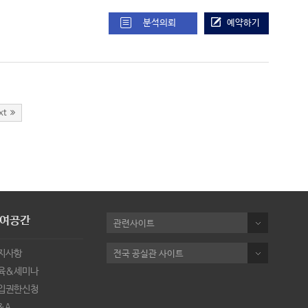
분석의뢰
예약하기
xt
여공간
관련사이트
지사항
전국 공실관 사이트
육&세미나
입권한신청
&A