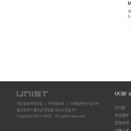
M
E
UCRF 
개인정보처리방침
저작권보호
이메일무단수집거부
인사말
울산광역시 울주군 언양읍 유니스트길 50
주요업무
Copyright 2015 UNIST . All rights reserved
운영조직
실별소개