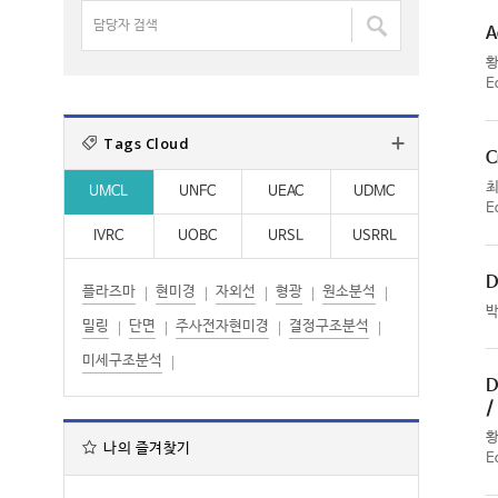
명
담
:
:
검
A
당
색
자
:
E
검
색
Tags Cloud
:
C
UMCL
UNFC
UEAC
UDMC
E
IVRC
UOBC
URSL
USRRL
D
플라즈마
현미경
자외선
형광
원소분석
밀링
단면
주사전자현미경
결정구조분석
미세구조분석
D
/
나의 즐겨찾기
E