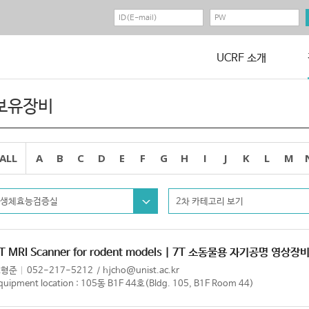
UCRF 소개
보유장비
ALL
A
B
C
D
E
F
G
H
I
J
K
L
M
생체효능검증실
2차 카테고리 보기
T MRI Scanner for rodent models | 7T 소동물용 자기공명 영상장
조형준
052-217-5212
hjcho@unist.ac.kr
quipment location : 105동 B1F 44호(Bldg. 105, B1F Room 44)