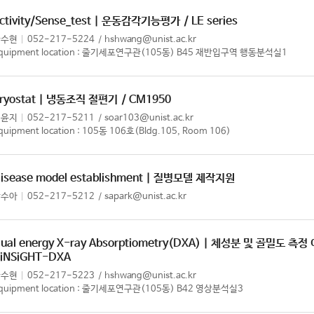
ctivity/Sense_test | 운동감각기능평가
/ LE series
황수현
052-217-5224
hshwang@unist.ac.kr
quipment location : 줄기세포연구관(105동) B45 재반입구역 행동분석실1
ryostat | 냉동조직 절편기
/ CM1950
최윤지
052-217-5211
soar103@unist.ac.kr
quipment location : 105동 106호(Bldg.105, Room 106)
isease model establishment | 질병모델 제작지원
박수아
052-217-5212
sapark@unist.ac.kr
ual energy X-ray Absorptiometry(DXA) | 체성분 및 골밀도 측
 iNSiGHT-DXA
황수현
052-217-5223
hshwang@unist.ac.kr
quipment location : 줄기세포연구관(105동) B42 영상분석실3