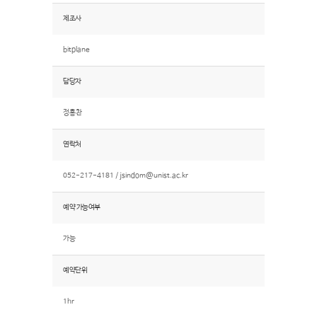
제조사
bitplane
담당자
정홍찬
연락처
052-217-4181 /
jsindom@unist.ac.kr
예약 가능여부
가능
예약단위
1hr