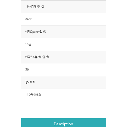
1일최대예약시간
24hr
예약Open(~일 전)
15일
예약취소불가(~일 전)
3일
장비위치
110동 908호
Description