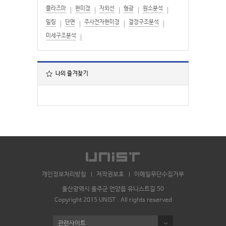
플라즈마
현미경
자외선
형광
원소분석
밀링
단면
주사전자현미경
결정구조분석
미세구조분석
나의 즐겨찾기
개인정보처리방침
저작권보호
이메일무단수집거부
울산광역시 울주군 언양읍 유니스트길 50
Copyright 2015 UNIST . All rights reserved
관련사이트