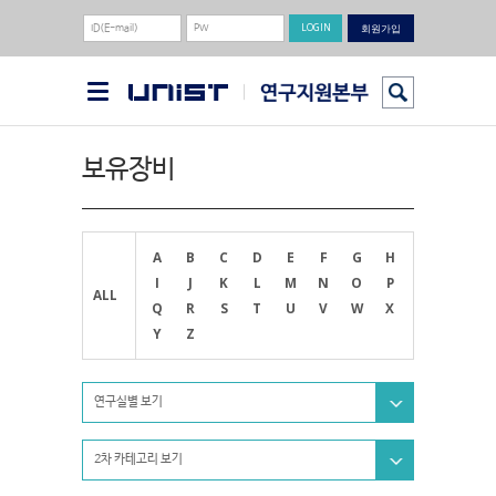
회원가입
보유장비
A
B
C
D
E
F
G
H
I
J
K
L
M
N
O
P
ALL
Q
R
S
T
U
V
W
X
Y
Z
연구실별 보기
2차 카테고리 보기