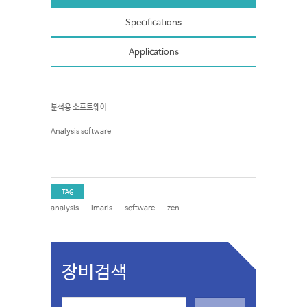
Specifications
Applications
분석용 소프트웨어
Analysis software
TAG
analysis
imaris
software
zen
장비검색
S