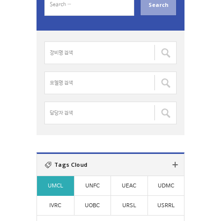
e
a
r
c
장
h
비
f
명
o
검
모
r
색
델
:
:
명
검
담
색
당
:
자
검
색
:
Tags Cloud
UMCL
UNFC
UEAC
UDMC
IVRC
UOBC
URSL
USRRL