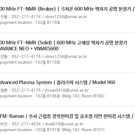
00 MHz FT-NMR (Bruker) | 극저온 600 MHz 핵자기 공명 분광기
한선필
052-217-4174
okno1234@unist.ac.kr
quipment location : 102동 B119호
00 MHz FT-NMR (Solid) | 600 MHz 고체상 핵자기 공명 분광기
 AVANCE NEO + VNMRS600
한선필
052-217-4174
okno1234@unist.ac.kr
quipment location : 102동 B119호
dvanced Plasma System | 플라즈마 시스템
/ Model 960
임정환
052-217-4175
jhwan0918@unist.ac.kr
quipment location : 102동 B106호 (Bldg.102, Room B106)
FM-Raman | 주사 근접장 광학현미경 및 공초점 라만 현미경 시스템
/
조미선
052-217-4034
shail019@unist.ac.kr
quipment location : 102동 B107호 (Bldg.102, Room B107)