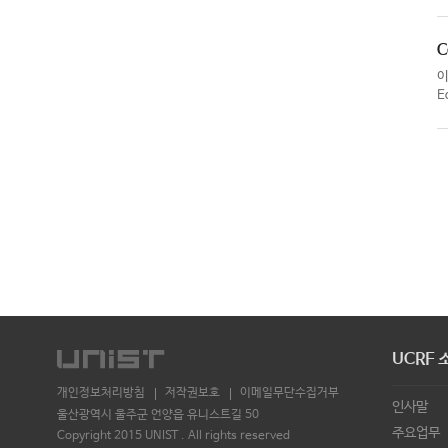
C
E
UCRF 
개인정보처리방침
저작권보호
이메일무단수집거부
인사말
울산광역시 울주군 언양읍 유니스트길 50
주요업무
Copyright 2015 UNIST . All rights reserved