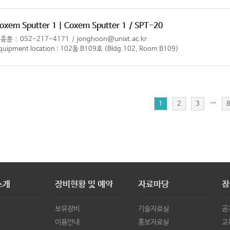
oxem Sputter 1 | Coxem Sputter 1
/ SPT-20
이종훈
052-217-4171
jonghoon@unist.ac.kr
quipment location : 102동 B109호 (Bldg.102, Room B109)
…
1
2
3
소개
장비현황 및 예약
자료마당
참
보유장비
기술자료실
공
이용안내
홍보자료실
교