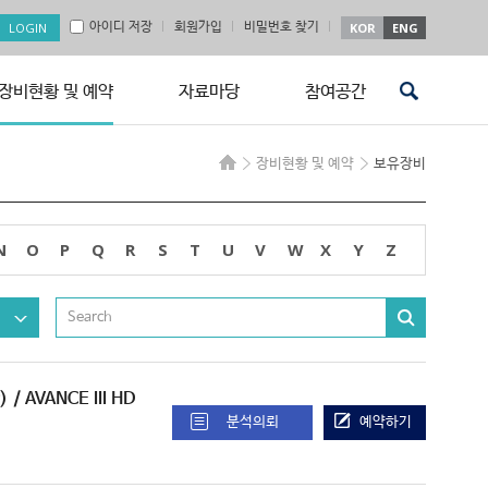
아이디 저장
회원가입
비밀번호 찾기
KOR
ENG
장비현황 및 예약
자료마당
참여공간
장비현황 및 예약
보유장비
N
O
P
Q
R
S
T
U
V
W
X
Y
Z
)
/ AVANCE III HD
분석의뢰
예약하기