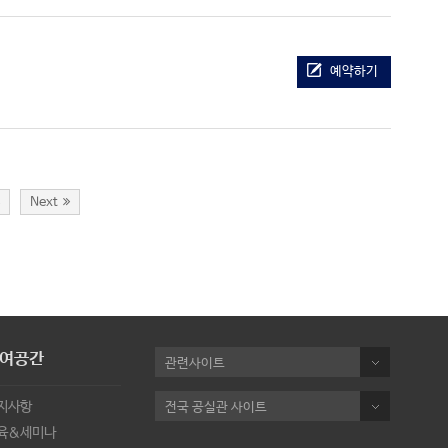
예약하기
8
Next
여공간
관련사이트
지사항
전국 공실관 사이트
육&세미나