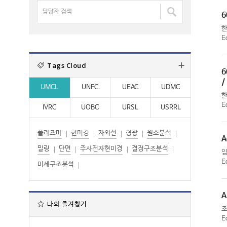
명
담
:
:
검
6
당
색
자
:
E
검
색
Tags Cloud
:
6
/
UMCL
UNFC
UEAC
UDMC
E
IVRC
UOBC
URSL
USRRL
플라즈마
현미경
자외선
형광
원소분석
A
밀링
단면
주사전자현미경
결정구조분석
E
미세구조분석
A
나의 즐겨찾기
E