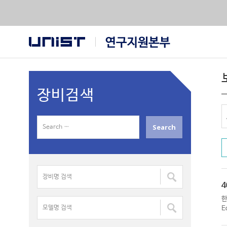
장비검색
S
e
a
r
장
c
비
h
4
명
f
모
검
E
o
델
색
r