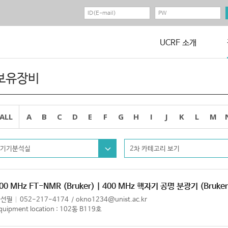
UCRF 소개
보유장비
ALL
A
B
C
D
E
F
G
H
I
J
K
L
M
기기분석실
2차 카테고리 보기
00 MHz FT-NMR (Bruker) | 400 MHz 핵자기 공명 분광기 (Bruker
한선필
052-217-4174
okno1234@unist.ac.kr
quipment location : 102동 B119호