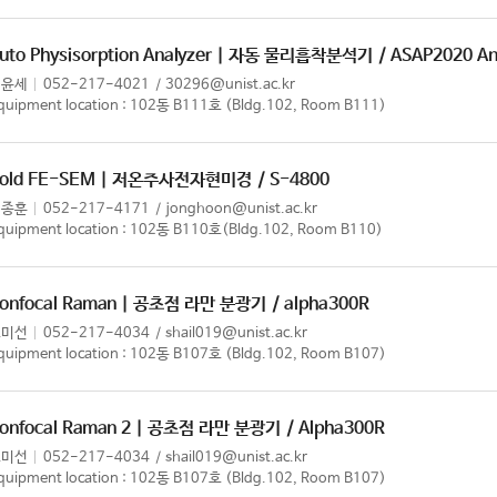
uto Physisorption Analyzer | 자동 물리흡착분석기
/ ASAP2020 An
이윤세
052-217-4021
30296@unist.ac.kr
quipment location : 102동 B111호 (Bldg.102, Room B111)
old FE-SEM | 저온주사전자현미경
/ S-4800
이종훈
052-217-4171
jonghoon@unist.ac.kr
quipment location : 102동 B110호(Bldg.102, Room B110)
onfocal Raman | 공초점 라만 분광기
/ alpha300R
조미선
052-217-4034
shail019@unist.ac.kr
quipment location : 102동 B107호 (Bldg.102, Room B107)
onfocal Raman 2 | 공초점 라만 분광기
/ Alpha300R
조미선
052-217-4034
shail019@unist.ac.kr
quipment location : 102동 B107호 (Bldg.102, Room B107)